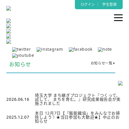
ログイン
｜
学生登録
お知らせ
お知らせ一覧
埼玉大学 まち継ぎプロジェクト『つくって、
2026.06.16
試して、 まちを育む。』研究成果報告会が実
施されました
本日 12月7日【「飯能織協」をみんなでお掃
2025.12.07
除しよう！★当日参加も大歓迎★】中止のお
知らせ