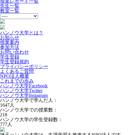
授業レポート一覧
先生一覧
教室一覧
ハンノウ大学とは？
お知らせ
授業案内
参加方法
お問い合わせ
学生登録
学生登録規約
プライバシーポリシー
よくあるご質問
NPO法人概要
これまでの歩み
ハンノウ大学Facebook
ハンノウ大学Twitter
ハンノウ大学Instagram
ハンノウ大学で学んだ人：
1647
人
ハンノウ大学での授業数：
218
ハンノウ大学の学生登録数：
777
人
埼玉ハンノウ大学は、生涯学習を推進するNPO法人です。