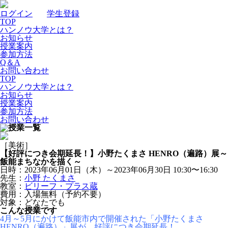
ログイン
｜
学生登録
TOP
ハンノウ大学とは？
お知らせ
授業案内
参加方法
Q＆A
お問い合わせ
TOP
ハンノウ大学とは？
お知らせ
授業案内
参加方法
お問い合わせ
［美術］
【好評につき会期延長！】小野たくまさ HENRO（遍路）展～
飯能まちなかを描く～
日時：2023年06月01日（木）～2023年06月30日
10:30〜16:30
先生：
小野 たくまさ
教室：
ビリーフ・プラス蔵
費用：入場無料（予約不要）
対象：どなたでも
こんな授業です
4月～5月にかけて飯能市内で開催された「小野たくまさ
HENRO（遍路）」展が、好評につき会期延長！