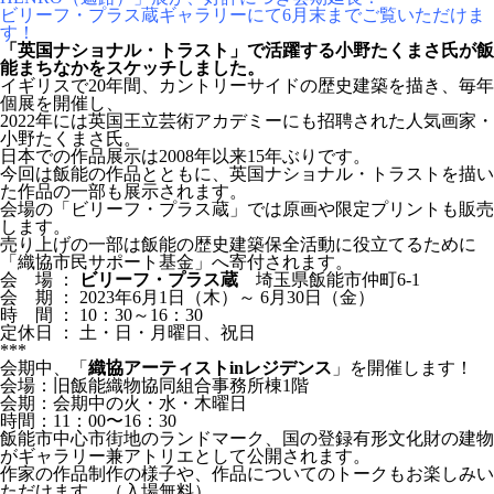
ビリーフ・プラス蔵ギャラリーにて6月末までご覧いただけま
す！
「英国ナショナル・トラスト」で活躍する小野たくまさ氏が飯
能まちなかをスケッチしました。
イギリスで20年間、カントリーサイドの歴史建築を描き、毎年
個展を開催し、
2022年には英国王立芸術アカデミーにも招聘された人気画家・
小野たくまさ氏。
日本での作品展示は2008年以来15年ぶりです。
今回は飯能の作品とともに、英国ナショナル・トラストを描い
た作品の一部も展示されます。
会場の「ビリーフ・プラス蔵」では原画や限定プリントも販売
します。
売り上げの一部は飯能の歴史建築保全活動に役立てるために
「織協市民サポート基金」へ寄付されます。
会 場 ：
ビリーフ・プラス蔵
埼玉県飯能市仲町6-1
会 期 ： 2023年6月1日（木）～ 6月30日（金）
時 間 ： 10：30～16：30
定休日 ： 土・日・月曜日、祝日
***
会期中、「
織協アーティストinレジデンス
」を開催します！
会場：旧飯能織物協同組合事務所棟1階
会期：会期中の火・水・木曜日
時間：11：00〜16：30
飯能市中心市街地のランドマーク、国の登録有形文化財の建物
がギャラリー兼アトリエとして公開されます。
作家の作品制作の様子や、作品についてのトークもお楽しみい
ただけます。（入場無料）