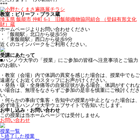
***
教室：ビリーフ・プラス蔵
埼玉県 飯能市 仲町 6-1 旧飯能織物協同組合 （登録有形文化
財）蔵
ホームページよりお問い合わせください
・「飯能駅」北口から徒歩5分
・「東飯能駅」西口から徒歩9分
近くのコインパークをご利用ください。
受講にあたって
■ハンノウ大学の「授業」にご参加の皆様へ注意事項とご協力
のお願い
・教室（会場）内で体調の異変を感じた場合は、授業中でもご
遠慮なくお近くのスタッフにお声がけください。
・発熱・咳・全身痛等の自覚症状がある場合、体調がすぐれな
い場合は、無理をなさらずご参加の是非を慎重にご検討くださ
い。
・何らかの事由で集客・告知中の授業が中止となった場合は、
必ず埼玉ハンノウ大学ウェブサイトで告知いたします。
お申し込み・お問い合わせ
この授業は当ホームページでは受付しません
お問い合わせ
授業一覧
└ 終了した授業