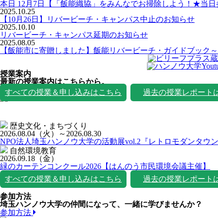
本日 12月7日【「飯能織協」をみんなでお掃除しよう！★当
2025.10.25
【10月26日】リバービーチ・キャンパス中止のお知らせ
2025.10.10
リバービーチ・キャンパス延期のお知らせ
2025.08.05
【飯能市に寄贈しました】飯能リバービーチ・ガイドブック～
授業案内
最新の授業案内はこちらから。
授業一覧
すべての授業＆申し込みはこちら
過去の授業レポート
歴史文化・まちづくり
2026.08.04
（火）
～2026.08.30
NPO法人埼玉ハンノウ大学の活動展vol.2『レトロモダンタウ
自然環境教育
2026.09.18
（金）
緑のカーテンコンクール2026【はんのう市民環境会議主催】
すべての授業＆申し込みはこちら
過去の授業レポート
参加方法
埼玉ハンノウ大学の仲間になって、一緒に学びませんか？
参加方法