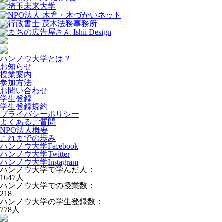
ハンノウ大学とは？
お知らせ
授業案内
参加方法
お問い合わせ
学生登録
学生登録規約
プライバシーポリシー
よくあるご質問
NPO法人概要
これまでの歩み
ハンノウ大学Facebook
ハンノウ大学Twitter
ハンノウ大学Instagram
ハンノウ大学で学んだ人：
1647
人
ハンノウ大学での授業数：
218
ハンノウ大学の学生登録数：
778
人