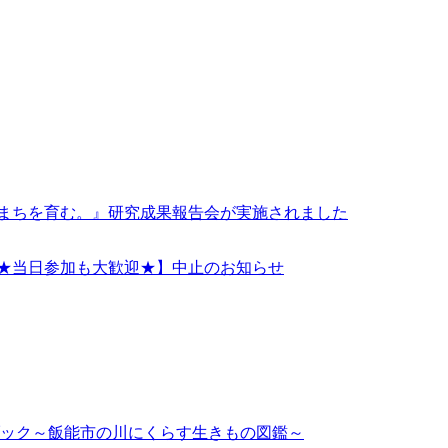
 まちを育む。』研究成果報告会が実施されました
！★当日参加も大歓迎★】中止のお知らせ
ック～飯能市の川にくらす生きもの図鑑～