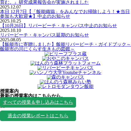
育む。』研究成果報告会が実施されました
2025.12.07
本日 12月7日【「飯能織協」をみんなでお掃除しよう！★当日
参加も大歓迎★】中止のお知らせ
2025.10.25
【10月26日】リバービーチ・キャンパス中止のお知らせ
2025.10.10
リバービーチ・キャンパス延期のお知らせ
2025.08.05
【飯能市に寄贈しました】飯能リバービーチ・ガイドブック～
飯能市の川にくらす生きもの図鑑～
授業案内
最新の授業案内はこちらから。
授業一覧
すべての授業＆申し込みはこちら
過去の授業レポートはこちら