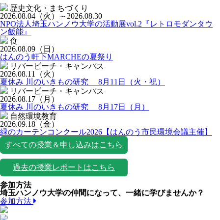
歴史文化・まちづくり
2026.08.04
（火）
～2026.08.30
NPO法人埼玉ハンノウ大学の活動展vol.2『レトロモダンタウ
ン飯能』
食
2026.08.09
（日）
はんのう軒下MARCHEの夏祭り
リバービーチ・キャンパス
2026.08.11
（火）
夏休み 川のいきもの研究 8月11日（火・祝）
リバービーチ・キャンパス
2026.08.17
（月）
夏休み 川のいきもの研究 8月17日（月）
自然環境教育
2026.09.18
（金）
緑のカーテンコンクール2026【はんのう市民環境会議主催】
すべての授業＆申し込みはこちら
過去の授業レポートはこちら
参加方法
埼玉ハンノウ大学の仲間になって、一緒に学びませんか？
参加方法