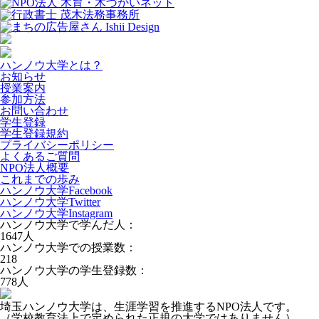
ハンノウ大学とは？
お知らせ
授業案内
参加方法
お問い合わせ
学生登録
学生登録規約
プライバシーポリシー
よくあるご質問
NPO法人概要
これまでの歩み
ハンノウ大学Facebook
ハンノウ大学Twitter
ハンノウ大学Instagram
ハンノウ大学で学んだ人：
1647
人
ハンノウ大学での授業数：
218
ハンノウ大学の学生登録数：
778
人
埼玉ハンノウ大学は、生涯学習を推進するNPO法人です。
（学校教育法上で定められた正規の大学ではありません）