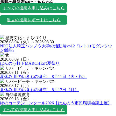
最新の授業案内はこちらから。
授業一覧
すべての授業＆申し込みはこちら
過去の授業レポートはこちら
歴史文化・まちづくり
2026.08.04
（火）
～2026.08.30
NPO法人埼玉ハンノウ大学の活動展vol.2『レトロモダンタウ
ン飯能』
食
2026.08.09
（日）
はんのう軒下MARCHEの夏祭り
リバービーチ・キャンパス
2026.08.11
（火）
夏休み 川のいきもの研究 8月11日（火・祝）
リバービーチ・キャンパス
2026.08.17
（月）
夏休み 川のいきもの研究 8月17日（月）
自然環境教育
2026.09.18
（金）
緑のカーテンコンクール2026【はんのう市民環境会議主催】
すべての授業＆申し込みはこちら