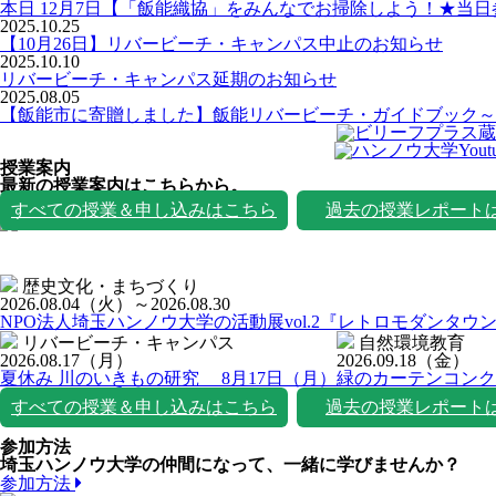
本日 12月7日【「飯能織協」をみんなでお掃除しよう！★当
2025.10.25
【10月26日】リバービーチ・キャンパス中止のお知らせ
2025.10.10
リバービーチ・キャンパス延期のお知らせ
2025.08.05
【飯能市に寄贈しました】飯能リバービーチ・ガイドブック～
授業案内
最新の授業案内はこちらから。
授業一覧
すべての授業＆申し込みはこちら
過去の授業レポート
歴史文化・まちづくり
2026.08.04
（火）
～2026.08.30
NPO法人埼玉ハンノウ大学の活動展vol.2『レトロモダンタウ
リバービーチ・キャンパス
自然環境教育
2026.08.17
（月）
2026.09.18
（金）
夏休み 川のいきもの研究 8月17日（月）
緑のカーテンコンク
すべての授業＆申し込みはこちら
過去の授業レポート
参加方法
埼玉ハンノウ大学の仲間になって、一緒に学びませんか？
参加方法