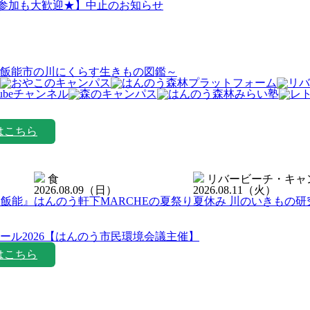
日参加も大歓迎★】中止のお知らせ
飯能市の川にくらす生きもの図鑑～
はこちら
食
リバービーチ・キャ
2026.08.09
（日）
2026.08.11
（火）
ン飯能』
はんのう軒下MARCHEの夏祭り
夏休み 川のいきもの研
ール2026【はんのう市民環境会議主催】
はこちら