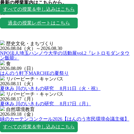
最新の授業案内はこちらから。
授業一覧
すべての授業＆申し込みはこちら
過去の授業レポートはこちら
歴史文化・まちづくり
2026.08.04
（火）
～2026.08.30
NPO法人埼玉ハンノウ大学の活動展vol.2『レトロモダンタウ
ン飯能』
食
2026.08.09
（日）
はんのう軒下MARCHEの夏祭り
リバービーチ・キャンパス
2026.08.11
（火）
夏休み 川のいきもの研究 8月11日（火・祝）
リバービーチ・キャンパス
2026.08.17
（月）
夏休み 川のいきもの研究 8月17日（月）
自然環境教育
2026.09.18
（金）
緑のカーテンコンクール2026【はんのう市民環境会議主催】
すべての授業＆申し込みはこちら