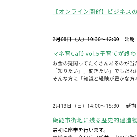
【オンライン開催】ビジネスの
2月08日（火）10:30〜12:00
延期
マネ育Café vol.5子育て
お金の疑問ってたくさんあるのが当
「知りたい」」聞きたい」でもだれ
そんな方に「知識と経験が豊かな方
2月13日（日）14:00〜15:30
延期
飯能市街地に残る歴史的建造物探
最初に座学を行います。