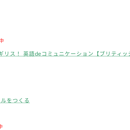
中
イギリス！ 英語deコミュニケーション【ブリティッ
ールをつくる
中