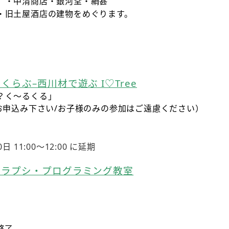
）・中清商店・銀河堂・絹甚
・旧土屋酒店の建物をめぐります。
らぶ–西川材で遊ぶ I♡Tree
？く～るくる」
お申込み下さい/お子様のみの参加はご遠慮ください）
0日
11:00〜12:00 に延期
！ラプシ・プログラミング教室
終了