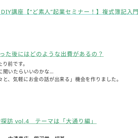
DIY講座【“ど素人”起業セミナー！】複式簿記入
が終わった後にはどのような出費があるの？
たり前です。
に聞いたらいいのかな…
々と、気軽にお金の話が出来る」機会を作りました。
訪 vol.4 テーマは「大通り編」