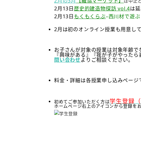
2月の3月
【織協マーケット】
は中止
2月13日
歴史的建造物探訪 vol.4
は延
2月13日
もくもくらぶ
–西川材で遊ぶ
2月は初のオンライン授業も用意し
お子さんが対象の授業は対象年齢で
『興味がある』『我が子がやったら
問い合わせ
よりご相談ください。
料金・詳細は各授業申し込みページ
学生登録
初めてご参加いただく方は
ホームページ右上のアイコンから登録を