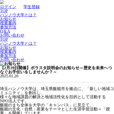
ログイン
｜
学生登録
TOP
ハンノウ大学とは？
お知らせ
授業案内
参加方法
Q＆A
お問い合わせ
TOP
ハンノウ大学とは？
お知らせ
授業案内
参加方法
お問い合わせ
【2月19日開催】ボラスタ説明会のお知らせ～歴史を未来へつ
なぐお手伝いをしませんか？～
2025.01.20
埼玉ハンノウ大学は、埼玉県飯能市を拠点に、「新しい地域コ
ミュニティ」を創出し、
様々な地域課題の解決と地域活性化を目的として活動する
NPO法人です。
飯能のまち全体を大学の「キャンパス」に見立て、
飯能の文化・自然・産業をテーマとした生涯学習活動＝「授
業」を開催しています。