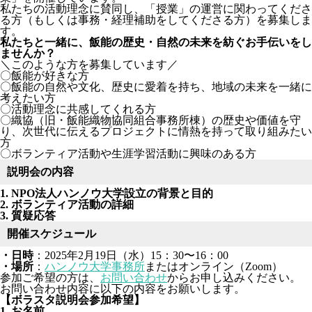
私たちの活動理念に賛同し、「授業」の運営に関わってくださ
る方（もしくは事務・経理補助をしてくださる方）を募集しま
す。
私たちと一緒に、飯能の歴史・自然の未来を紡ぐお手伝いをし
ませんか？
＼このような方を募集しています／
〇飯能が好きな方
〇飯能の自然や文化、歴史に愛着を持ち、地域の未来を一緒に
考えたい方
〇活動理念に共感してくれる方
〇織協（旧・飯能織物協同組合事務所棟）の歴史や価値を守
り、次世代に伝えるプロジェクトに情熱を持って取り組みたい
方
〇ボランティア活動や生涯学習活動に興味のある方
説明会の内容
1. NPO法人ハンノウ大学設立の背景と目的
2. ボランティア活動の詳細
3. 質疑応答
開催スケジュール
・日時
：2025年2月19日（水）15：30〜16：00
・場所
：
ハンノウ大学事務所
またはオンライン（Zoom）
参加ご希望の方は、
お問い合わせ
からお申し込みください。
お問い合わせ内容に以下の内容をお願いします。
【ボラスタ説明会参加希望】
1. お名前