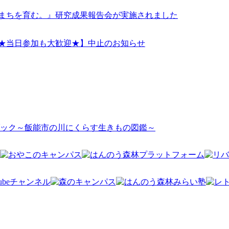
 まちを育む。』研究成果報告会が実施されました
！★当日参加も大歓迎★】中止のお知らせ
ック～飯能市の川にくらす生きもの図鑑～