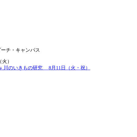
ビーチ・キャンパス
（火）
み 川のいきもの研究 8月11日（火・祝）