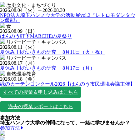
歴史文化・まちづくり
2026.08.04
（火）
～2026.08.30
NPO法人埼玉ハンノウ大学の活動展vol.2『レトロモダンタウ
ン飯能』
食
2026.08.09
（日）
はんのう軒下MARCHEの夏祭り
リバービーチ・キャンパス
2026.08.11
（火）
夏休み 川のいきもの研究 8月11日（火・祝）
リバービーチ・キャンパス
2026.08.17
（月）
夏休み 川のいきもの研究 8月17日（月）
自然環境教育
2026.09.18
（金）
緑のカーテンコンクール2026【はんのう市民環境会議主催】
すべての授業＆申し込みはこちら
過去の授業レポートはこちら
参加方法
埼玉ハンノウ大学の仲間になって、一緒に学びませんか？
参加方法