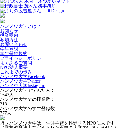
ハンノウ大学とは？
お知らせ
授業案内
参加方法
お問い合わせ
学生登録
学生登録規約
プライバシーポリシー
よくあるご質問
NPO法人概要
これまでの歩み
ハンノウ大学Facebook
ハンノウ大学Twitter
ハンノウ大学Instagram
ハンノウ大学で学んだ人：
1647
人
ハンノウ大学での授業数：
218
ハンノウ大学の学生登録数：
777
人
埼玉ハンノウ大学は、生涯学習を推進するNPO法人です。
（学校教育法上で定められた正規の大学ではありません）