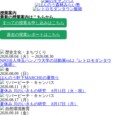
授業案内
最新の授業案内はこちらから。
授業一覧
すべての授業＆申し込みはこちら
過去の授業レポートはこちら
歴史文化・まちづくり
2026.08.04
（火）
～2026.08.30
NPO法人埼玉ハンノウ大学の活動展vol.2『レトロモダンタウ
ン飯能』
食
2026.08.09
（日）
はんのう軒下MARCHEの夏祭り
リバービーチ・キャンパス
2026.08.11
（火）
夏休み 川のいきもの研究 8月11日（火・祝）
リバービーチ・キャンパス
2026.08.17
（月）
夏休み 川のいきもの研究 8月17日（月）
自然環境教育
2026.09.18
（金）