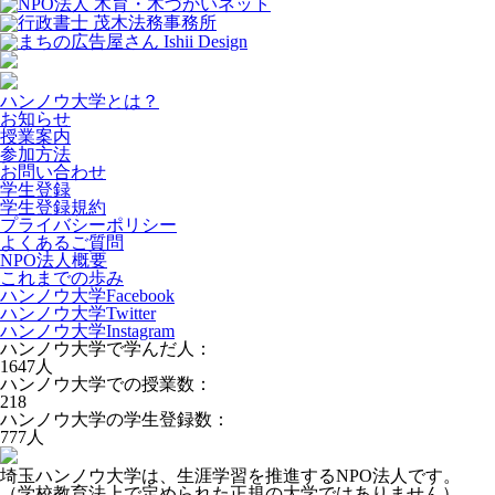
ハンノウ大学とは？
お知らせ
授業案内
参加方法
お問い合わせ
学生登録
学生登録規約
プライバシーポリシー
よくあるご質問
NPO法人概要
これまでの歩み
ハンノウ大学Facebook
ハンノウ大学Twitter
ハンノウ大学Instagram
ハンノウ大学で学んだ人：
1647
人
ハンノウ大学での授業数：
218
ハンノウ大学の学生登録数：
777
人
埼玉ハンノウ大学は、生涯学習を推進するNPO法人です。
（学校教育法上で定められた正規の大学ではありません）