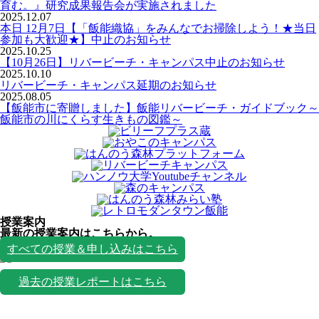
育む。』研究成果報告会が実施されました
2025.12.07
本日 12月7日【「飯能織協」をみんなでお掃除しよう！★当日
参加も大歓迎★】中止のお知らせ
2025.10.25
【10月26日】リバービーチ・キャンパス中止のお知らせ
2025.10.10
リバービーチ・キャンパス延期のお知らせ
2025.08.05
【飯能市に寄贈しました】飯能リバービーチ・ガイドブック～
飯能市の川にくらす生きもの図鑑～
授業案内
最新の授業案内はこちらから。
授業一覧
すべての授業＆申し込みはこちら
過去の授業レポートはこちら