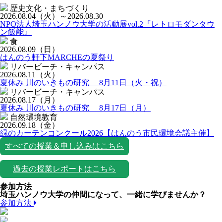
歴史文化・まちづくり
2026.08.04
（火）
～2026.08.30
NPO法人埼玉ハンノウ大学の活動展vol.2『レトロモダンタウ
ン飯能』
食
2026.08.09
（日）
はんのう軒下MARCHEの夏祭り
リバービーチ・キャンパス
2026.08.11
（火）
夏休み 川のいきもの研究 8月11日（火・祝）
リバービーチ・キャンパス
2026.08.17
（月）
夏休み 川のいきもの研究 8月17日（月）
自然環境教育
2026.09.18
（金）
緑のカーテンコンクール2026【はんのう市民環境会議主催】
すべての授業＆申し込みはこちら
過去の授業レポートはこちら
参加方法
埼玉ハンノウ大学の仲間になって、一緒に学びませんか？
参加方法