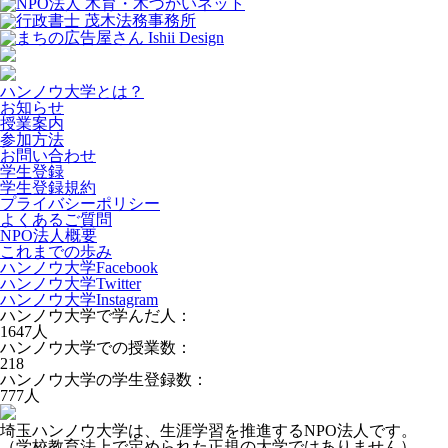
ハンノウ大学とは？
お知らせ
授業案内
参加方法
お問い合わせ
学生登録
学生登録規約
プライバシーポリシー
よくあるご質問
NPO法人概要
これまでの歩み
ハンノウ大学Facebook
ハンノウ大学Twitter
ハンノウ大学Instagram
ハンノウ大学で学んだ人：
1647
人
ハンノウ大学での授業数：
218
ハンノウ大学の学生登録数：
777
人
埼玉ハンノウ大学は、生涯学習を推進するNPO法人です。
（学校教育法上で定められた正規の大学ではありません）