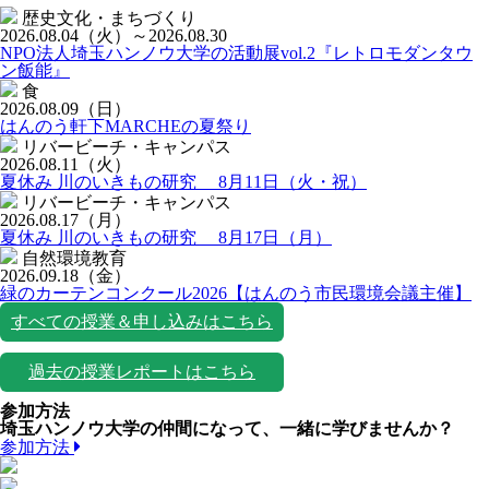
歴史文化・まちづくり
2026.08.04
（火）
～2026.08.30
NPO法人埼玉ハンノウ大学の活動展vol.2『レトロモダンタウ
ン飯能』
食
2026.08.09
（日）
はんのう軒下MARCHEの夏祭り
リバービーチ・キャンパス
2026.08.11
（火）
夏休み 川のいきもの研究 8月11日（火・祝）
リバービーチ・キャンパス
2026.08.17
（月）
夏休み 川のいきもの研究 8月17日（月）
自然環境教育
2026.09.18
（金）
緑のカーテンコンクール2026【はんのう市民環境会議主催】
すべての授業＆申し込みはこちら
過去の授業レポートはこちら
参加方法
埼玉ハンノウ大学の仲間になって、一緒に学びませんか？
参加方法