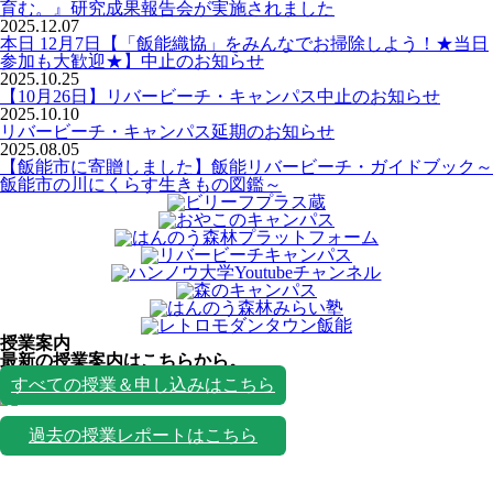
育む。』研究成果報告会が実施されました
2025.12.07
本日 12月7日【「飯能織協」をみんなでお掃除しよう！★当日
参加も大歓迎★】中止のお知らせ
2025.10.25
【10月26日】リバービーチ・キャンパス中止のお知らせ
2025.10.10
リバービーチ・キャンパス延期のお知らせ
2025.08.05
【飯能市に寄贈しました】飯能リバービーチ・ガイドブック～
飯能市の川にくらす生きもの図鑑～
授業案内
最新の授業案内はこちらから。
授業一覧
すべての授業＆申し込みはこちら
過去の授業レポートはこちら