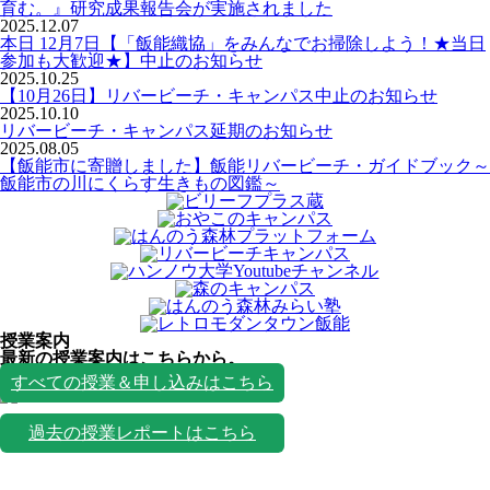
育む。』研究成果報告会が実施されました
2025.12.07
本日 12月7日【「飯能織協」をみんなでお掃除しよう！★当日
参加も大歓迎★】中止のお知らせ
2025.10.25
【10月26日】リバービーチ・キャンパス中止のお知らせ
2025.10.10
リバービーチ・キャンパス延期のお知らせ
2025.08.05
【飯能市に寄贈しました】飯能リバービーチ・ガイドブック～
飯能市の川にくらす生きもの図鑑～
授業案内
最新の授業案内はこちらから。
授業一覧
すべての授業＆申し込みはこちら
過去の授業レポートはこちら