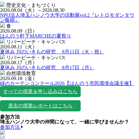
歴史文化・まちづくり
2026.08.04
（火）
～2026.08.30
NPO法人埼玉ハンノウ大学の活動展vol.2『レトロモダンタウ
ン飯能』
食
2026.08.09
（日）
はんのう軒下MARCHEの夏祭り
リバービーチ・キャンパス
2026.08.11
（火）
夏休み 川のいきもの研究 8月11日（火・祝）
リバービーチ・キャンパス
2026.08.17
（月）
夏休み 川のいきもの研究 8月17日（月）
自然環境教育
2026.09.18
（金）
緑のカーテンコンクール2026【はんのう市民環境会議主催】
すべての授業＆申し込みはこちら
過去の授業レポートはこちら
参加方法
埼玉ハンノウ大学の仲間になって、一緒に学びませんか？
参加方法