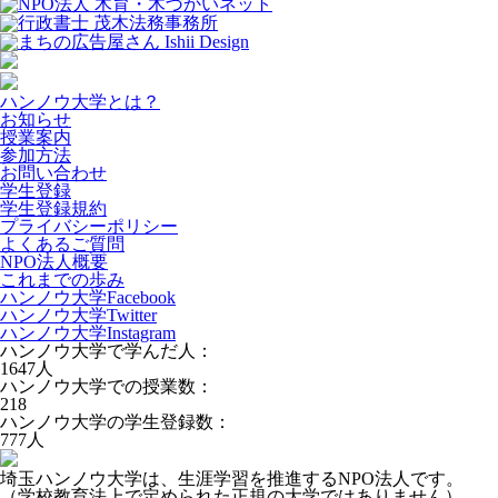
ハンノウ大学とは？
お知らせ
授業案内
参加方法
お問い合わせ
学生登録
学生登録規約
プライバシーポリシー
よくあるご質問
NPO法人概要
これまでの歩み
ハンノウ大学Facebook
ハンノウ大学Twitter
ハンノウ大学Instagram
ハンノウ大学で学んだ人：
1647
人
ハンノウ大学での授業数：
218
ハンノウ大学の学生登録数：
777
人
埼玉ハンノウ大学は、生涯学習を推進するNPO法人です。
（学校教育法上で定められた正規の大学ではありません）