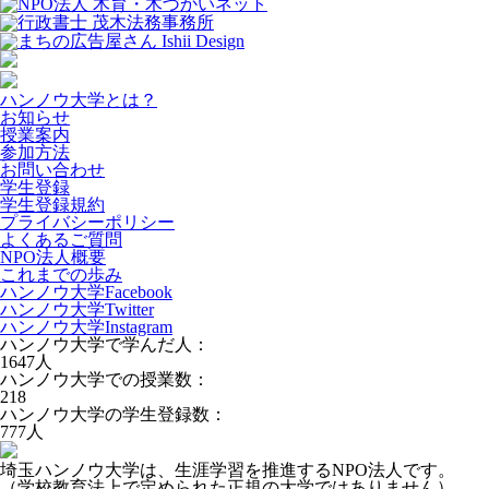
ハンノウ大学とは？
お知らせ
授業案内
参加方法
お問い合わせ
学生登録
学生登録規約
プライバシーポリシー
よくあるご質問
NPO法人概要
これまでの歩み
ハンノウ大学Facebook
ハンノウ大学Twitter
ハンノウ大学Instagram
ハンノウ大学で学んだ人：
1647
人
ハンノウ大学での授業数：
218
ハンノウ大学の学生登録数：
777
人
埼玉ハンノウ大学は、生涯学習を推進するNPO法人です。
（学校教育法上で定められた正規の大学ではありません）