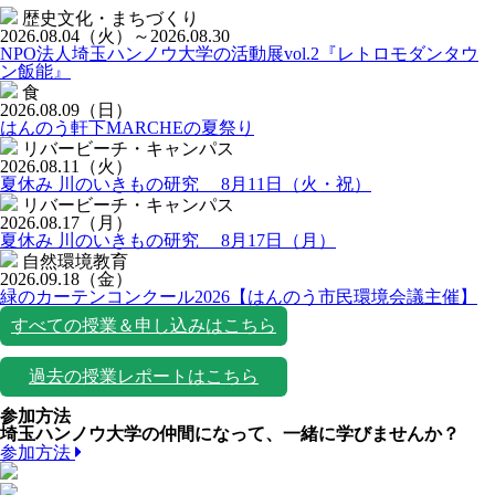
歴史文化・まちづくり
2026.08.04
（火）
～2026.08.30
NPO法人埼玉ハンノウ大学の活動展vol.2『レトロモダンタウ
ン飯能』
食
2026.08.09
（日）
はんのう軒下MARCHEの夏祭り
リバービーチ・キャンパス
2026.08.11
（火）
夏休み 川のいきもの研究 8月11日（火・祝）
リバービーチ・キャンパス
2026.08.17
（月）
夏休み 川のいきもの研究 8月17日（月）
自然環境教育
2026.09.18
（金）
緑のカーテンコンクール2026【はんのう市民環境会議主催】
すべての授業＆申し込みはこちら
過去の授業レポートはこちら
参加方法
埼玉ハンノウ大学の仲間になって、一緒に学びませんか？
参加方法