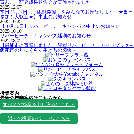
育む。』研究成果報告会が実施されました
2025.12.07
本日 12月7日【「飯能織協」をみんなでお掃除しよう！★当日
参加も大歓迎★】中止のお知らせ
2025.10.25
【10月26日】リバービーチ・キャンパス中止のお知らせ
2025.10.10
リバービーチ・キャンパス延期のお知らせ
2025.08.05
【飯能市に寄贈しました】飯能リバービーチ・ガイドブック～
飯能市の川にくらす生きもの図鑑～
授業案内
最新の授業案内はこちらから。
授業一覧
すべての授業＆申し込みはこちら
過去の授業レポートはこちら