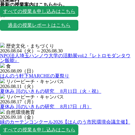
最新の授業案内はこちらから。
授業一覧
すべての授業＆申し込みはこちら
過去の授業レポートはこちら
歴史文化・まちづくり
2026.08.04
（火）
～2026.08.30
NPO法人埼玉ハンノウ大学の活動展vol.2『レトロモダンタウ
ン飯能』
食
2026.08.09
（日）
はんのう軒下MARCHEの夏祭り
リバービーチ・キャンパス
2026.08.11
（火）
夏休み 川のいきもの研究 8月11日（火・祝）
リバービーチ・キャンパス
2026.08.17
（月）
夏休み 川のいきもの研究 8月17日（月）
自然環境教育
2026.09.18
（金）
緑のカーテンコンクール2026【はんのう市民環境会議主催】
すべての授業＆申し込みはこちら