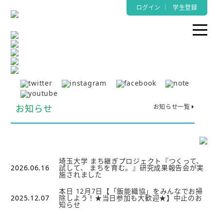
ログイン
｜
学生登録
お知らせ
お知らせ一覧
埼玉大学 まち継ぎプロジェクト『つくって、
2026.06.16
試して、 まちを育む。』研究成果報告会が実
施されました
本日 12月7日【「飯能織協」をみんなでお掃
2025.12.07
除しよう！★当日参加も大歓迎★】中止のお
知らせ