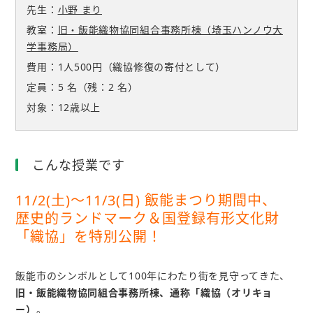
先生：
小野 まり
教室：
旧・飯能織物協同組合事務所棟（埼玉ハンノウ大
学事務局）
費用：1人500円（織協修復の寄付として）
定員：5
名
（残：2
名
）
対象：12歳以上
こんな授業です
11/2(土)～11/3(日) 飯能まつり期間中、
歴史的ランドマーク＆国登録有形文化財
「織協」を特別公開！
飯能市のシンボルとして100年にわたり街を見守ってきた、
旧・飯能織物協同組合事務所棟、通称「織協（オリキョ
ー）
。