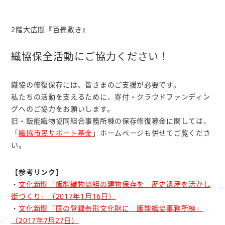
2階大広間『百畳敷き』
織協保全活動にご協力ください！
織協の修復保存には、皆さまのご支援が必要です。
私たちの活動を支えるために、寄付・クラウドファンディン
グへのご協力をお願いします。
旧・飯能織物協同組合事務所棟の保存修復募金に関しては、
「
織協市民サポート基金
」ホームページも併せてご覧くださ
い。
【参考リンク】
・
文化新聞「飯能織物協組の建物保存を 歴史遺産を活かし
街づくり」（2017年1月16日）
・
文化新聞「国の登録有形文化財に 飯能織協事務所棟」
（2017年7月27日）