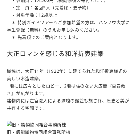
・参加費：1人500円（織協修復の寄付として）
・定 員：各回5人（先着順・要予約）
・対象年齢：12歳以上
＊ 特別ガイドツアーへご参加希望の方は、ハンノウ大学に
学生登録（無料）のうえお申し込みください。
＊ 先着順でのご案内となります。
大正ロマンを感じる和洋折衷建築
織協は、大正11年（1922年）に建てられた和洋折衷様式の
美しい木造建築。
1階には広々としたロビー、2階は柱のない大広間『百畳敷
き』が広がります。
建物内には左官職人による漆喰の鏝絵も施され、歴史と美が
共存する空間です。
旧・飯能織物協同組合事務所棟