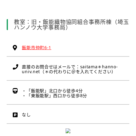
教室：旧・飯能織物協同組合事務所棟（埼玉
ハンノウ大学事務局）
飯能市仲町6-1
直接のお問合せはメールで：saitama＊hanno-
univ.net（＊の代わりに＠を入れてください）
・「飯能駅」北口から徒歩4分
・「東飯能駅」西口から徒歩8分
なし