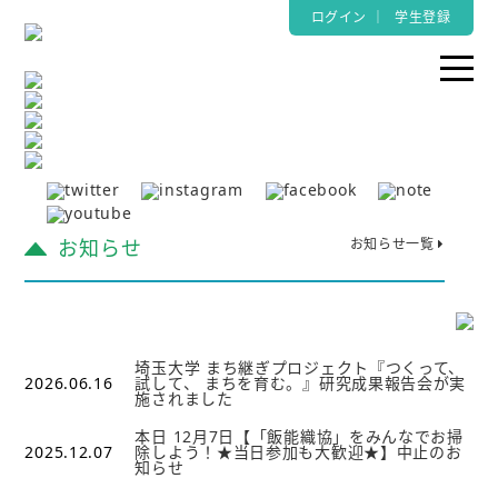
ログイン
｜
学生登録
お知らせ
お知らせ一覧
埼玉大学 まち継ぎプロジェクト『つくって、
2026.06.16
試して、 まちを育む。』研究成果報告会が実
施されました
本日 12月7日【「飯能織協」をみんなでお掃
2025.12.07
除しよう！★当日参加も大歓迎★】中止のお
知らせ