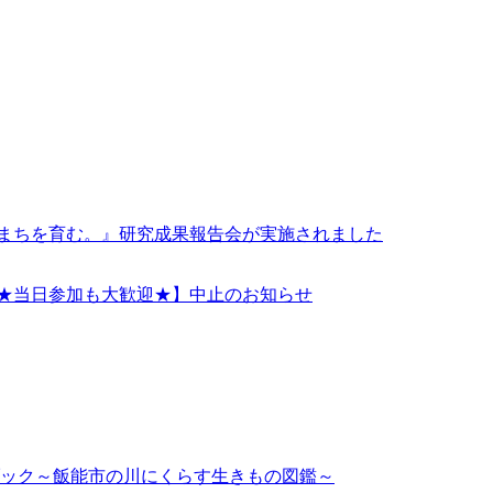
 まちを育む。』研究成果報告会が実施されました
！★当日参加も大歓迎★】中止のお知らせ
ック～飯能市の川にくらす生きもの図鑑～