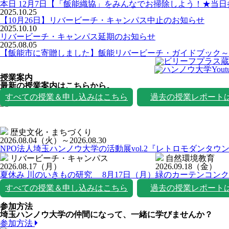
本日 12月7日【「飯能織協」をみんなでお掃除しよう！★当
2025.10.25
【10月26日】リバービーチ・キャンパス中止のお知らせ
2025.10.10
リバービーチ・キャンパス延期のお知らせ
2025.08.05
【飯能市に寄贈しました】飯能リバービーチ・ガイドブック～
授業案内
最新の授業案内はこちらから。
授業一覧
すべての授業＆申し込みはこちら
過去の授業レポート
歴史文化・まちづくり
2026.08.04
（火）
～2026.08.30
NPO法人埼玉ハンノウ大学の活動展vol.2『レトロモダンタウ
リバービーチ・キャンパス
自然環境教育
2026.08.17
（月）
2026.09.18
（金）
夏休み 川のいきもの研究 8月17日（月）
緑のカーテンコンク
すべての授業＆申し込みはこちら
過去の授業レポート
参加方法
埼玉ハンノウ大学の仲間になって、一緒に学びませんか？
参加方法