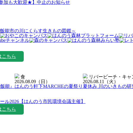
日参加も大歓迎★】中止のお知らせ
飯能市の川にくらす生きもの図鑑～
はこちら
食
リバービーチ・キャ
2026.08.09
（日）
2026.08.11
（火）
ン飯能』
はんのう軒下MARCHEの夏祭り
夏休み 川のいきもの研
ール2026【はんのう市民環境会議主催】
はこちら