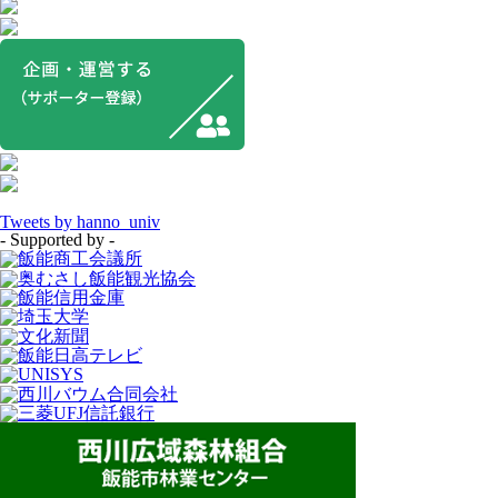
Tweets by hanno_univ
- Supported by -