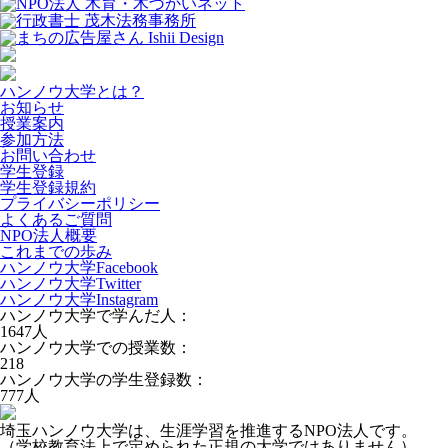
ハンノウ大学とは？
お知らせ
授業案内
参加方法
お問い合わせ
学生登録
学生登録規約
プライバシーポリシー
よくあるご質問
NPO法人概要
これまでの歩み
ハンノウ大学Facebook
ハンノウ大学Twitter
ハンノウ大学Instagram
ハンノウ大学で学んだ人：
1647
人
ハンノウ大学での授業数：
218
ハンノウ大学の学生登録数：
777
人
埼玉ハンノウ大学は、生涯学習を推進するNPO法人です。
（学校教育法上で定められた正規の大学ではありません）