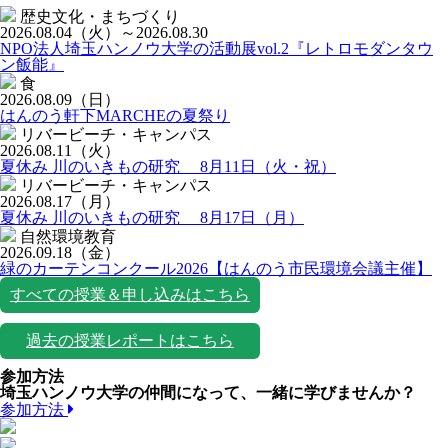
歴史文化・まちづくり
2026.08.04
（火）
～2026.08.30
NPO法人埼玉ハンノウ大学の活動展vol.2『レトロモダンタウ
ン飯能』
食
2026.08.09
（日）
はんのう軒下MARCHEの夏祭り
リバービーチ・キャンパス
2026.08.11
（火）
夏休み 川のいきもの研究 8月11日（火・祝）
リバービーチ・キャンパス
2026.08.17
（月）
夏休み 川のいきもの研究 8月17日（月）
自然環境教育
2026.09.18
（金）
緑のカーテンコンクール2026【はんのう市民環境会議主催】
すべての授業＆申し込みはこちら
過去の授業レポートはこちら
参加方法
埼玉ハンノウ大学の仲間になって、一緒に学びませんか？
参加方法