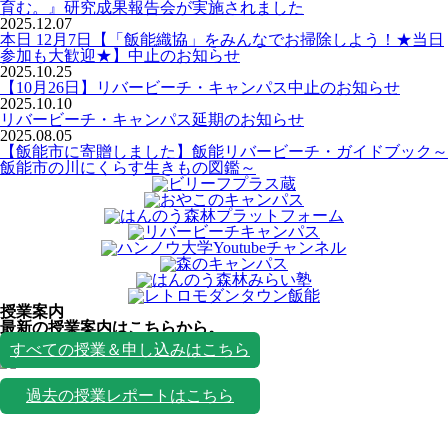
育む。』研究成果報告会が実施されました
2025.12.07
本日 12月7日【「飯能織協」をみんなでお掃除しよう！★当日
参加も大歓迎★】中止のお知らせ
2025.10.25
【10月26日】リバービーチ・キャンパス中止のお知らせ
2025.10.10
リバービーチ・キャンパス延期のお知らせ
2025.08.05
【飯能市に寄贈しました】飯能リバービーチ・ガイドブック～
飯能市の川にくらす生きもの図鑑～
授業案内
最新の授業案内はこちらから。
授業一覧
すべての授業＆申し込みはこちら
過去の授業レポートはこちら