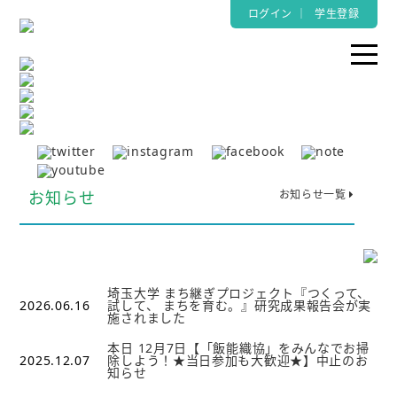
ログイン
｜
学生登録
お知らせ
お知らせ一覧
埼玉大学 まち継ぎプロジェクト『つくって、
2026.06.16
試して、 まちを育む。』研究成果報告会が実
施されました
本日 12月7日【「飯能織協」をみんなでお掃
2025.12.07
除しよう！★当日参加も大歓迎★】中止のお
知らせ