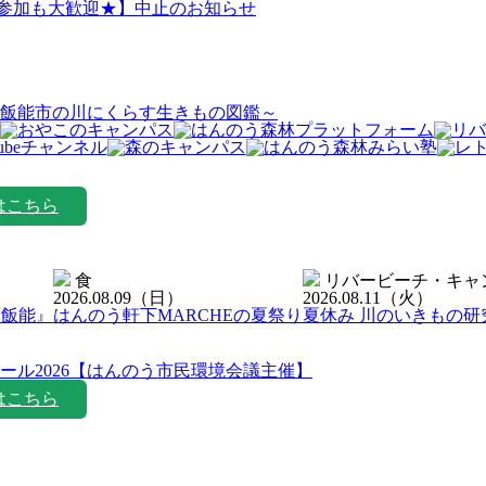
日参加も大歓迎★】中止のお知らせ
飯能市の川にくらす生きもの図鑑～
はこちら
食
リバービーチ・キャ
2026.08.09
（日）
2026.08.11
（火）
ン飯能』
はんのう軒下MARCHEの夏祭り
夏休み 川のいきもの研
ール2026【はんのう市民環境会議主催】
はこちら