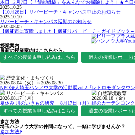
本日 12月7日【「飯能織協」をみんなでお掃除しよう！★当
2025.10.25
【10月26日】リバービーチ・キャンパス中止のお知らせ
2025.10.10
リバービーチ・キャンパス延期のお知らせ
2025.08.05
【飯能市に寄贈しました】飯能リバービーチ・ガイドブック～
授業案内
最新の授業案内はこちらから。
授業一覧
すべての授業＆申し込みはこちら
過去の授業レポート
歴史文化・まちづくり
2026.08.04
（火）
～2026.08.30
NPO法人埼玉ハンノウ大学の活動展vol.2『レトロモダンタウ
リバービーチ・キャンパス
自然環境教育
2026.08.17
（月）
2026.09.18
（金）
夏休み 川のいきもの研究 8月17日（月）
緑のカーテンコンク
すべての授業＆申し込みはこちら
過去の授業レポート
参加方法
埼玉ハンノウ大学の仲間になって、一緒に学びませんか？
参加方法