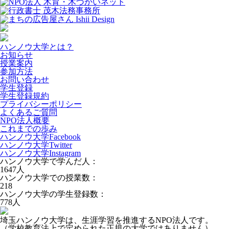
ハンノウ大学とは？
お知らせ
授業案内
参加方法
お問い合わせ
学生登録
学生登録規約
プライバシーポリシー
よくあるご質問
NPO法人概要
これまでの歩み
ハンノウ大学Facebook
ハンノウ大学Twitter
ハンノウ大学Instagram
ハンノウ大学で学んだ人：
1647
人
ハンノウ大学での授業数：
218
ハンノウ大学の学生登録数：
778
人
埼玉ハンノウ大学は、生涯学習を推進するNPO法人です。
（学校教育法上で定められた正規の大学ではありません）