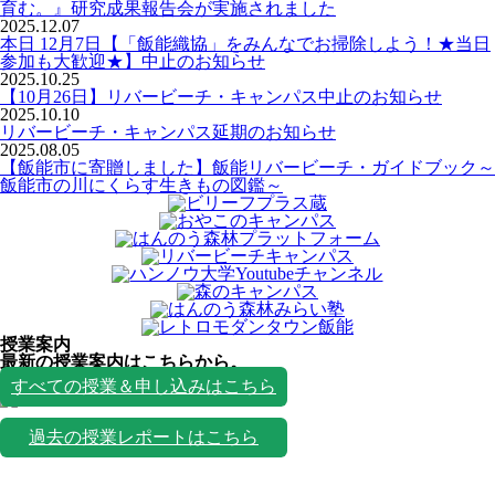
育む。』研究成果報告会が実施されました
2025.12.07
本日 12月7日【「飯能織協」をみんなでお掃除しよう！★当日
参加も大歓迎★】中止のお知らせ
2025.10.25
【10月26日】リバービーチ・キャンパス中止のお知らせ
2025.10.10
リバービーチ・キャンパス延期のお知らせ
2025.08.05
【飯能市に寄贈しました】飯能リバービーチ・ガイドブック～
飯能市の川にくらす生きもの図鑑～
授業案内
最新の授業案内はこちらから。
授業一覧
すべての授業＆申し込みはこちら
過去の授業レポートはこちら