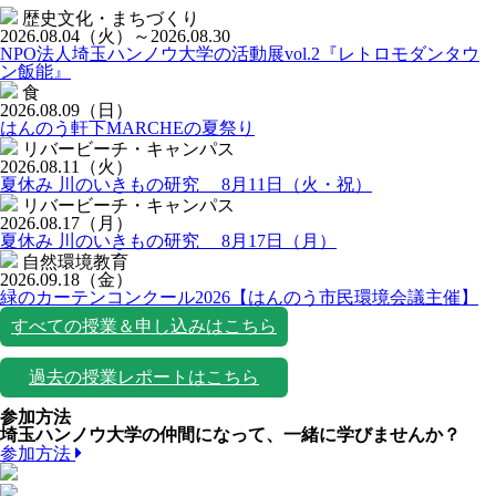
歴史文化・まちづくり
2026.08.04
（火）
～2026.08.30
NPO法人埼玉ハンノウ大学の活動展vol.2『レトロモダンタウ
ン飯能』
食
2026.08.09
（日）
はんのう軒下MARCHEの夏祭り
リバービーチ・キャンパス
2026.08.11
（火）
夏休み 川のいきもの研究 8月11日（火・祝）
リバービーチ・キャンパス
2026.08.17
（月）
夏休み 川のいきもの研究 8月17日（月）
自然環境教育
2026.09.18
（金）
緑のカーテンコンクール2026【はんのう市民環境会議主催】
すべての授業＆申し込みはこちら
過去の授業レポートはこちら
参加方法
埼玉ハンノウ大学の仲間になって、一緒に学びませんか？
参加方法