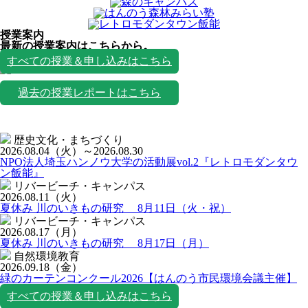
授業案内
最新の授業案内はこちらから。
授業一覧
すべての授業＆申し込みはこちら
過去の授業レポートはこちら
歴史文化・まちづくり
2026.08.04
（火）
～2026.08.30
NPO法人埼玉ハンノウ大学の活動展vol.2『レトロモダンタウ
ン飯能』
リバービーチ・キャンパス
2026.08.11
（火）
夏休み 川のいきもの研究 8月11日（火・祝）
リバービーチ・キャンパス
2026.08.17
（月）
夏休み 川のいきもの研究 8月17日（月）
自然環境教育
2026.09.18
（金）
緑のカーテンコンクール2026【はんのう市民環境会議主催】
すべての授業＆申し込みはこちら