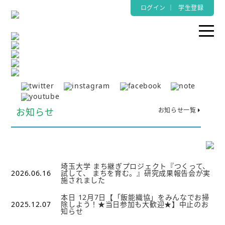
ログイン
｜
学生登録
お知らせ
お知らせ一覧
埼玉大学 まち継ぎプロジェクト『つくって、
2026.06.16
試して、 まちを育む。』研究成果報告会が実
施されました
本日 12月7日【「飯能織協」をみんなでお掃
2025.12.07
除しよう！★当日参加も大歓迎★】中止のお
知らせ