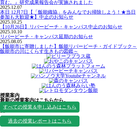
育む。』研究成果報告会が実施されました
2025.12.07
本日 12月7日【「飯能織協」をみんなでお掃除しよう！★当日
参加も大歓迎★】中止のお知らせ
2025.10.25
【10月26日】リバービーチ・キャンパス中止のお知らせ
2025.10.10
リバービーチ・キャンパス延期のお知らせ
2025.08.05
【飯能市に寄贈しました】飯能リバービーチ・ガイドブック～
飯能市の川にくらす生きもの図鑑～
授業案内
最新の授業案内はこちらから。
授業一覧
すべての授業＆申し込みはこちら
過去の授業レポートはこちら