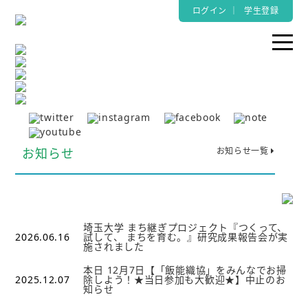
ログイン
｜
学生登録
お知らせ
お知らせ一覧
埼玉大学 まち継ぎプロジェクト『つくって、
2026.06.16
試して、 まちを育む。』研究成果報告会が実
施されました
本日 12月7日【「飯能織協」をみんなでお掃
2025.12.07
除しよう！★当日参加も大歓迎★】中止のお
知らせ