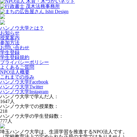
ハンノウ大学とは？
お知らせ
授業案内
参加方法
お問い合わせ
学生登録
学生登録規約
プライバシーポリシー
よくあるご質問
NPO法人概要
これまでの歩み
ハンノウ大学Facebook
ハンノウ大学Twitter
ハンノウ大学Instagram
ハンノウ大学で学んだ人：
1647
人
ハンノウ大学での授業数：
218
ハンノウ大学の学生登録数：
777
人
埼玉ハンノウ大学は、生涯学習を推進するNPO法人です。
（学校教育法上で定められた正規の大学ではありません）