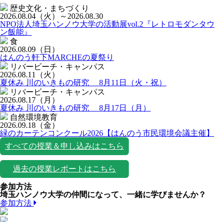
歴史文化・まちづくり
2026.08.04
（火）
～2026.08.30
NPO法人埼玉ハンノウ大学の活動展vol.2『レトロモダンタウ
ン飯能』
食
2026.08.09
（日）
はんのう軒下MARCHEの夏祭り
リバービーチ・キャンパス
2026.08.11
（火）
夏休み 川のいきもの研究 8月11日（火・祝）
リバービーチ・キャンパス
2026.08.17
（月）
夏休み 川のいきもの研究 8月17日（月）
自然環境教育
2026.09.18
（金）
緑のカーテンコンクール2026【はんのう市民環境会議主催】
すべての授業＆申し込みはこちら
過去の授業レポートはこちら
参加方法
埼玉ハンノウ大学の仲間になって、一緒に学びませんか？
参加方法