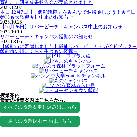
育む。』研究成果報告会が実施されました
2025.12.07
本日 12月7日【「飯能織協」をみんなでお掃除しよう！★当日
参加も大歓迎★】中止のお知らせ
2025.10.25
【10月26日】リバービーチ・キャンパス中止のお知らせ
2025.10.10
リバービーチ・キャンパス延期のお知らせ
2025.08.05
【飯能市に寄贈しました】飯能リバービーチ・ガイドブック～
飯能市の川にくらす生きもの図鑑～
授業案内
最新の授業案内はこちらから。
授業一覧
すべての授業＆申し込みはこちら
過去の授業レポートはこちら