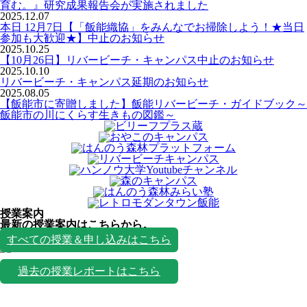
育む。』研究成果報告会が実施されました
2025.12.07
本日 12月7日【「飯能織協」をみんなでお掃除しよう！★当日
参加も大歓迎★】中止のお知らせ
2025.10.25
【10月26日】リバービーチ・キャンパス中止のお知らせ
2025.10.10
リバービーチ・キャンパス延期のお知らせ
2025.08.05
【飯能市に寄贈しました】飯能リバービーチ・ガイドブック～
飯能市の川にくらす生きもの図鑑～
授業案内
最新の授業案内はこちらから。
授業一覧
すべての授業＆申し込みはこちら
過去の授業レポートはこちら