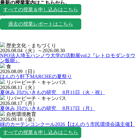
最新の授業案内はこちらから。
授業一覧
すべての授業＆申し込みはこちら
過去の授業レポートはこちら
歴史文化・まちづくり
2026.08.04
（火）
～2026.08.30
NPO法人埼玉ハンノウ大学の活動展vol.2『レトロモダンタウ
ン飯能』
食
2026.08.09
（日）
はんのう軒下MARCHEの夏祭り
リバービーチ・キャンパス
2026.08.11
（火）
夏休み 川のいきもの研究 8月11日（火・祝）
リバービーチ・キャンパス
2026.08.17
（月）
夏休み 川のいきもの研究 8月17日（月）
自然環境教育
2026.09.18
（金）
緑のカーテンコンクール2026【はんのう市民環境会議主催】
すべての授業＆申し込みはこちら