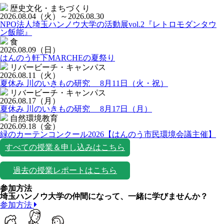
歴史文化・まちづくり
2026.08.04
（火）
～2026.08.30
NPO法人埼玉ハンノウ大学の活動展vol.2『レトロモダンタウ
ン飯能』
食
2026.08.09
（日）
はんのう軒下MARCHEの夏祭り
リバービーチ・キャンパス
2026.08.11
（火）
夏休み 川のいきもの研究 8月11日（火・祝）
リバービーチ・キャンパス
2026.08.17
（月）
夏休み 川のいきもの研究 8月17日（月）
自然環境教育
2026.09.18
（金）
緑のカーテンコンクール2026【はんのう市民環境会議主催】
すべての授業＆申し込みはこちら
過去の授業レポートはこちら
参加方法
埼玉ハンノウ大学の仲間になって、一緒に学びませんか？
参加方法