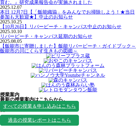
育む。』研究成果報告会が実施されました
2025.12.07
本日 12月7日【「飯能織協」をみんなでお掃除しよう！★当日
参加も大歓迎★】中止のお知らせ
2025.10.25
【10月26日】リバービーチ・キャンパス中止のお知らせ
2025.10.10
リバービーチ・キャンパス延期のお知らせ
2025.08.05
【飯能市に寄贈しました】飯能リバービーチ・ガイドブック～
飯能市の川にくらす生きもの図鑑～
授業案内
最新の授業案内はこちらから。
授業一覧
すべての授業＆申し込みはこちら
過去の授業レポートはこちら