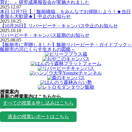
育む。』研究成果報告会が実施されました
2025.12.07
本日 12月7日【「飯能織協」をみんなでお掃除しよう！★当日
参加も大歓迎★】中止のお知らせ
2025.10.25
【10月26日】リバービーチ・キャンパス中止のお知らせ
2025.10.10
リバービーチ・キャンパス延期のお知らせ
2025.08.05
【飯能市に寄贈しました】飯能リバービーチ・ガイドブック～
飯能市の川にくらす生きもの図鑑～
授業案内
最新の授業案内はこちらから。
授業一覧
すべての授業＆申し込みはこちら
過去の授業レポートはこちら