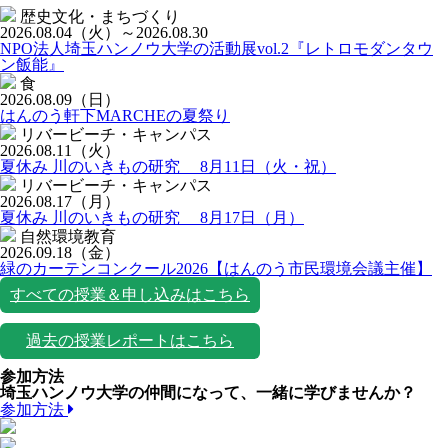
歴史文化・まちづくり
2026.08.04
（火）
～2026.08.30
NPO法人埼玉ハンノウ大学の活動展vol.2『レトロモダンタウ
ン飯能』
食
2026.08.09
（日）
はんのう軒下MARCHEの夏祭り
リバービーチ・キャンパス
2026.08.11
（火）
夏休み 川のいきもの研究 8月11日（火・祝）
リバービーチ・キャンパス
2026.08.17
（月）
夏休み 川のいきもの研究 8月17日（月）
自然環境教育
2026.09.18
（金）
緑のカーテンコンクール2026【はんのう市民環境会議主催】
すべての授業＆申し込みはこちら
過去の授業レポートはこちら
参加方法
埼玉ハンノウ大学の仲間になって、一緒に学びませんか？
参加方法