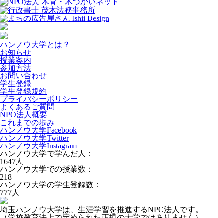
ハンノウ大学とは？
お知らせ
授業案内
参加方法
お問い合わせ
学生登録
学生登録規約
プライバシーポリシー
よくあるご質問
NPO法人概要
これまでの歩み
ハンノウ大学Facebook
ハンノウ大学Twitter
ハンノウ大学Instagram
ハンノウ大学で学んだ人：
1647
人
ハンノウ大学での授業数：
218
ハンノウ大学の学生登録数：
777
人
埼玉ハンノウ大学は、生涯学習を推進するNPO法人です。
（学校教育法上で定められた正規の大学ではありません）