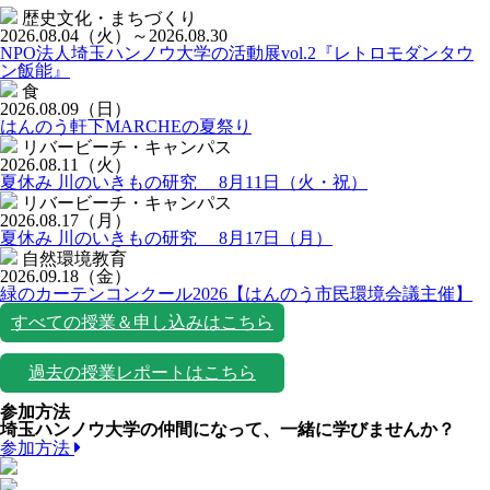
歴史文化・まちづくり
2026.08.04
（火）
～2026.08.30
NPO法人埼玉ハンノウ大学の活動展vol.2『レトロモダンタウ
ン飯能』
食
2026.08.09
（日）
はんのう軒下MARCHEの夏祭り
リバービーチ・キャンパス
2026.08.11
（火）
夏休み 川のいきもの研究 8月11日（火・祝）
リバービーチ・キャンパス
2026.08.17
（月）
夏休み 川のいきもの研究 8月17日（月）
自然環境教育
2026.09.18
（金）
緑のカーテンコンクール2026【はんのう市民環境会議主催】
すべての授業＆申し込みはこちら
過去の授業レポートはこちら
参加方法
埼玉ハンノウ大学の仲間になって、一緒に学びませんか？
参加方法