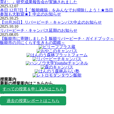
育む。』研究成果報告会が実施されました
2025.12.07
本日 12月7日【「飯能織協」をみんなでお掃除しよう！★当日
参加も大歓迎★】中止のお知らせ
2025.10.25
【10月26日】リバービーチ・キャンパス中止のお知らせ
2025.10.10
リバービーチ・キャンパス延期のお知らせ
2025.08.05
【飯能市に寄贈しました】飯能リバービーチ・ガイドブック～
飯能市の川にくらす生きもの図鑑～
授業案内
最新の授業案内はこちらから。
授業一覧
すべての授業＆申し込みはこちら
過去の授業レポートはこちら