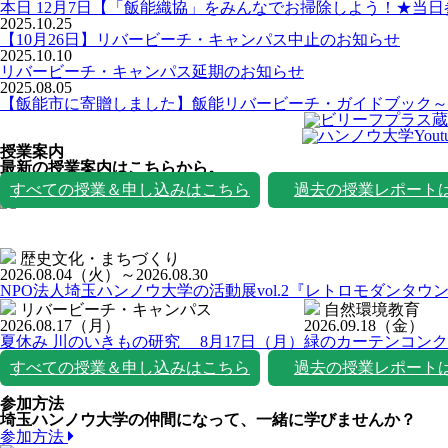
本日 12月7日【「飯能織協」をみんなでお掃除しよう！★当
2025.10.25
【10月26日】リバービーチ・キャンパス中止のお知らせ
2025.10.10
リバービーチ・キャンパス延期のお知らせ
2025.08.05
【飯能市に寄贈しました】飯能リバービーチ・ガイドブック～
授業案内
最新の授業案内はこちらから。
授業一覧
すべての授業＆申し込みはこちら
過去の授業レポート
歴史文化・まちづくり
2026.08.04
（火）
～2026.08.30
NPO法人埼玉ハンノウ大学の活動展vol.2『レトロモダンタウ
リバービーチ・キャンパス
自然環境教育
2026.08.17
（月）
2026.09.18
（金）
夏休み 川のいきもの研究 8月17日（月）
緑のカーテンコンク
すべての授業＆申し込みはこちら
過去の授業レポート
参加方法
埼玉ハンノウ大学の仲間になって、一緒に学びませんか？
参加方法