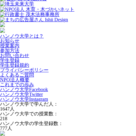
ハンノウ大学とは？
お知らせ
授業案内
参加方法
お問い合わせ
学生登録
学生登録規約
プライバシーポリシー
よくあるご質問
NPO法人概要
これまでの歩み
ハンノウ大学Facebook
ハンノウ大学Twitter
ハンノウ大学Instagram
ハンノウ大学で学んだ人：
1647
人
ハンノウ大学での授業数：
218
ハンノウ大学の学生登録数：
777
人