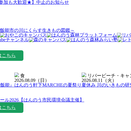
日参加も大歓迎★】中止のお知らせ
飯能市の川にくらす生きもの図鑑～
はこちら
食
リバービーチ・キャ
2026.08.09
（日）
2026.08.11
（火）
ン飯能』
はんのう軒下MARCHEの夏祭り
夏休み 川のいきもの研
ール2026【はんのう市民環境会議主催】
はこちら