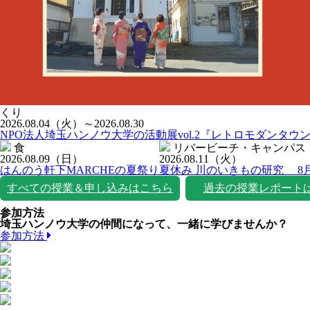
くり
2026.08.04
（火）
～2026.08.30
NPO法人埼玉ハンノウ大学の活動展vol.2『レトロモダンタウ
食
リバービーチ・キャンパス
2026.08.09
（日）
2026.08.11
（火）
はんのう軒下MARCHEの夏祭り
夏休み 川のいきもの研究 8
すべての授業＆申し込みはこちら
過去の授業レポート
参加方法
埼玉ハンノウ大学の仲間になって、一緒に学びませんか？
参加方法