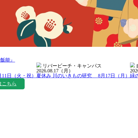
ン飯能』
リバービーチ・キャンパス
2026.08.17
（月）
202
月11日（火・祝）
夏休み 川のいきもの研究 8月17日（月）
緑
はこちら