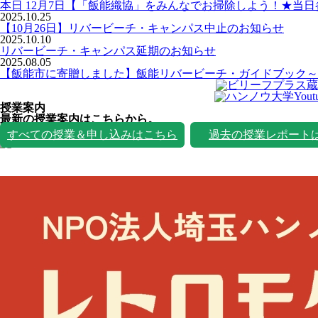
本日 12月7日【「飯能織協」をみんなでお掃除しよう！★当
2025.10.25
【10月26日】リバービーチ・キャンパス中止のお知らせ
2025.10.10
リバービーチ・キャンパス延期のお知らせ
2025.08.05
【飯能市に寄贈しました】飯能リバービーチ・ガイドブック～
授業案内
最新の授業案内はこちらから。
授業一覧
すべての授業＆申し込みはこちら
過去の授業レポート