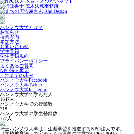
ハンノウ大学とは？
お知らせ
授業案内
参加方法
お問い合わせ
学生登録
学生登録規約
プライバシーポリシー
よくあるご質問
NPO法人概要
これまでの歩み
ハンノウ大学Facebook
ハンノウ大学Twitter
ハンノウ大学Instagram
ハンノウ大学で学んだ人：
1647
人
ハンノウ大学での授業数：
218
ハンノウ大学の学生登録数：
777
人
埼玉ハンノウ大学は、生涯学習を推進するNPO法人です。
（学校教育法上で定められた正規の大学ではありません）