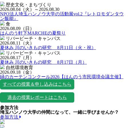
歴史文化・まちづくり
2026.08.04
（火）
～2026.08.30
NPO法人埼玉ハンノウ大学の活動展vol.2『レトロモダンタウ
ン飯能』
食
2026.08.09
（日）
はんのう軒下MARCHEの夏祭り
リバービーチ・キャンパス
2026.08.11
（火）
夏休み 川のいきもの研究 8月11日（火・祝）
リバービーチ・キャンパス
2026.08.17
（月）
夏休み 川のいきもの研究 8月17日（月）
自然環境教育
2026.09.18
（金）
緑のカーテンコンクール2026【はんのう市民環境会議主催】
すべての授業＆申し込みはこちら
過去の授業レポートはこちら
参加方法
埼玉ハンノウ大学の仲間になって、一緒に学びませんか？
参加方法