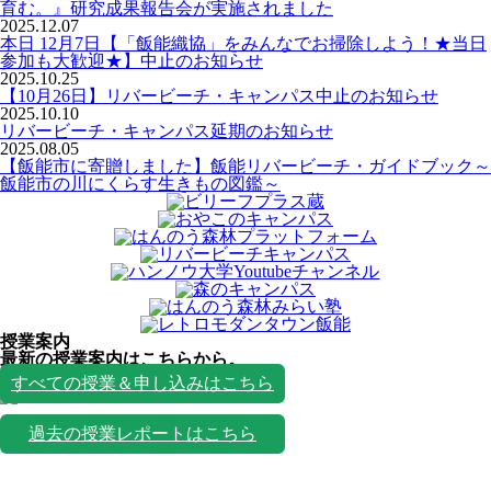
育む。』研究成果報告会が実施されました
2025.12.07
本日 12月7日【「飯能織協」をみんなでお掃除しよう！★当日
参加も大歓迎★】中止のお知らせ
2025.10.25
【10月26日】リバービーチ・キャンパス中止のお知らせ
2025.10.10
リバービーチ・キャンパス延期のお知らせ
2025.08.05
【飯能市に寄贈しました】飯能リバービーチ・ガイドブック～
飯能市の川にくらす生きもの図鑑～
授業案内
最新の授業案内はこちらから。
授業一覧
すべての授業＆申し込みはこちら
過去の授業レポートはこちら