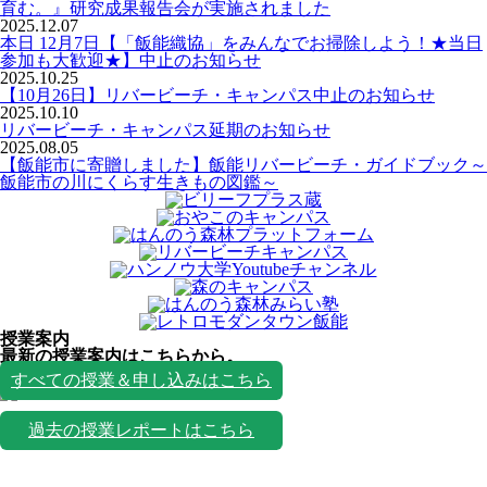
育む。』研究成果報告会が実施されました
2025.12.07
本日 12月7日【「飯能織協」をみんなでお掃除しよう！★当日
参加も大歓迎★】中止のお知らせ
2025.10.25
【10月26日】リバービーチ・キャンパス中止のお知らせ
2025.10.10
リバービーチ・キャンパス延期のお知らせ
2025.08.05
【飯能市に寄贈しました】飯能リバービーチ・ガイドブック～
飯能市の川にくらす生きもの図鑑～
授業案内
最新の授業案内はこちらから。
授業一覧
すべての授業＆申し込みはこちら
過去の授業レポートはこちら