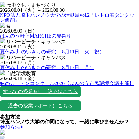
歴史文化・まちづくり
2026.08.04
（火）
～2026.08.30
NPO法人埼玉ハンノウ大学の活動展vol.2『レトロモダンタウ
ン飯能』
食
2026.08.09
（日）
はんのう軒下MARCHEの夏祭り
リバービーチ・キャンパス
2026.08.11
（火）
夏休み 川のいきもの研究 8月11日（火・祝）
リバービーチ・キャンパス
2026.08.17
（月）
夏休み 川のいきもの研究 8月17日（月）
自然環境教育
2026.09.18
（金）
緑のカーテンコンクール2026【はんのう市民環境会議主催】
すべての授業＆申し込みはこちら
過去の授業レポートはこちら
参加方法
埼玉ハンノウ大学の仲間になって、一緒に学びませんか？
参加方法