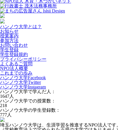
ハンノウ大学とは？
お知らせ
授業案内
参加方法
お問い合わせ
学生登録
学生登録規約
プライバシーポリシー
よくあるご質問
NPO法人概要
これまでの歩み
ハンノウ大学Facebook
ハンノウ大学Twitter
ハンノウ大学Instagram
ハンノウ大学で学んだ人：
1647
人
ハンノウ大学での授業数：
218
ハンノウ大学の学生登録数：
777
人
埼玉ハンノウ大学は、生涯学習を推進するNPO法人です。
（学校教育法上で定められた正規の大学ではありません）