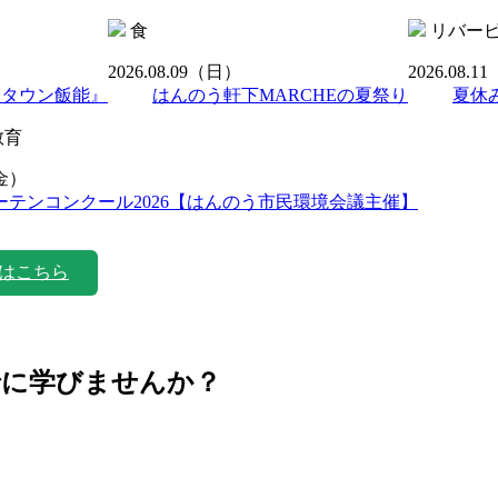
食
リバー
2026.08.09
（日）
2026.08.11
ンタウン飯能』
はんのう軒下MARCHEの夏祭り
夏休
教育
金）
ーテンコンクール2026【はんのう市民環境会議主催】
はこちら
緒に学びませんか？