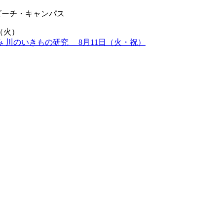
ビーチ・キャンパス
（火）
み 川のいきもの研究 8月11日（火・祝）