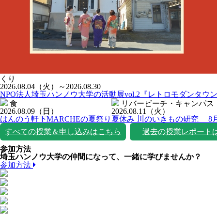
くり
2026.08.04
（火）
～2026.08.30
NPO法人埼玉ハンノウ大学の活動展vol.2『レトロモダンタウ
食
リバービーチ・キャンパス
2026.08.09
（日）
2026.08.11
（火）
はんのう軒下MARCHEの夏祭り
夏休み 川のいきもの研究 8
すべての授業＆申し込みはこちら
過去の授業レポート
参加方法
埼玉ハンノウ大学の仲間になって、一緒に学びませんか？
参加方法