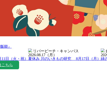
ン飯能』
リバービーチ・キャンパス
2026.08.17
（月）
202
月11日（火・祝）
夏休み 川のいきもの研究 8月17日（月）
緑
はこちら