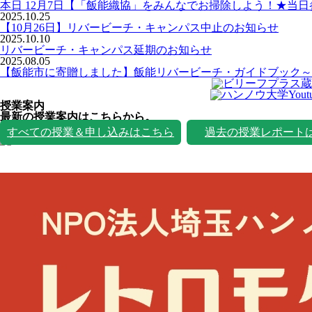
本日 12月7日【「飯能織協」をみんなでお掃除しよう！★当
2025.10.25
【10月26日】リバービーチ・キャンパス中止のお知らせ
2025.10.10
リバービーチ・キャンパス延期のお知らせ
2025.08.05
【飯能市に寄贈しました】飯能リバービーチ・ガイドブック～
授業案内
最新の授業案内はこちらから。
授業一覧
すべての授業＆申し込みはこちら
過去の授業レポート