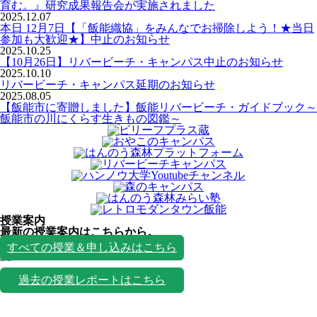
育む。』研究成果報告会が実施されました
2025.12.07
本日 12月7日【「飯能織協」をみんなでお掃除しよう！★当日
参加も大歓迎★】中止のお知らせ
2025.10.25
【10月26日】リバービーチ・キャンパス中止のお知らせ
2025.10.10
リバービーチ・キャンパス延期のお知らせ
2025.08.05
【飯能市に寄贈しました】飯能リバービーチ・ガイドブック～
飯能市の川にくらす生きもの図鑑～
授業案内
最新の授業案内はこちらから。
授業一覧
すべての授業＆申し込みはこちら
過去の授業レポートはこちら