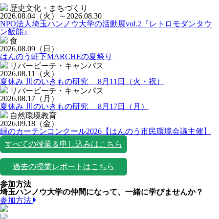
歴史文化・まちづくり
2026.08.04
（火）
～2026.08.30
NPO法人埼玉ハンノウ大学の活動展vol.2『レトロモダンタウ
ン飯能』
食
2026.08.09
（日）
はんのう軒下MARCHEの夏祭り
リバービーチ・キャンパス
2026.08.11
（火）
夏休み 川のいきもの研究 8月11日（火・祝）
リバービーチ・キャンパス
2026.08.17
（月）
夏休み 川のいきもの研究 8月17日（月）
自然環境教育
2026.09.18
（金）
緑のカーテンコンクール2026【はんのう市民環境会議主催】
すべての授業＆申し込みはこちら
過去の授業レポートはこちら
参加方法
埼玉ハンノウ大学の仲間になって、一緒に学びませんか？
参加方法