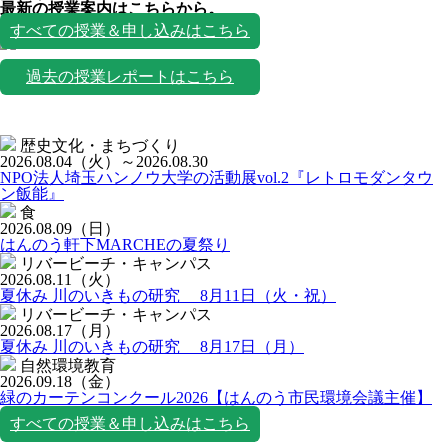
最新の授業案内はこちらから。
授業一覧
すべての授業＆申し込みはこちら
過去の授業レポートはこちら
歴史文化・まちづくり
2026.08.04
（火）
～2026.08.30
NPO法人埼玉ハンノウ大学の活動展vol.2『レトロモダンタウ
ン飯能』
食
2026.08.09
（日）
はんのう軒下MARCHEの夏祭り
リバービーチ・キャンパス
2026.08.11
（火）
夏休み 川のいきもの研究 8月11日（火・祝）
リバービーチ・キャンパス
2026.08.17
（月）
夏休み 川のいきもの研究 8月17日（月）
自然環境教育
2026.09.18
（金）
緑のカーテンコンクール2026【はんのう市民環境会議主催】
すべての授業＆申し込みはこちら